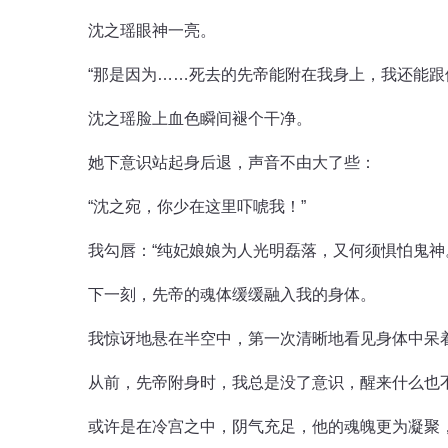
沈之瑶眼神一亮。
“那是因为……死去的先帝能附在我身上，我还能跟他
沈之瑶脸上血色瞬间褪个干净。
她下意识站起身后退，声音不由大了些：
“沈之宛，你少在这里吓唬我！”
我勾唇：“纯妃娘娘为人光明磊落，又何须惧怕鬼神
下一刻，先帝的魂体缓缓融入我的身体。
我惊讶地悬在半空中，第一次清晰地看见身体中呆着
从前，先帝附身时，我总是没了意识，醒来什么也
或许是在冷宫之中，阴气充足，他的魂魄更为凝聚，