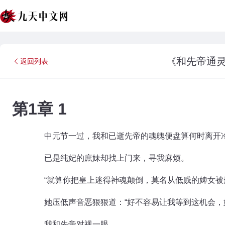
《和先帝通
返回列表
第1章 1
中元节一过，我和已逝先帝的魂魄便盘算何时离开
已是纯妃的庶妹却找上门来，寻我麻烦。
“就算你把皇上迷得神魂颠倒，莫名从低贱的婢女被册
她压低声音恶狠狠道：“好不容易让我等到这机会，姐
我和先帝对视一眼。