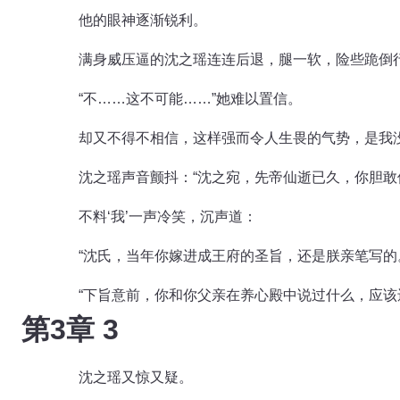
他的眼神逐渐锐利。
满身威压逼的沈之瑶连连后退，腿一软，险些跪倒
“不……这不可能……”她难以置信。
却又不得不相信，这样强而令人生畏的气势，是我
沈之瑶声音颤抖：“沈之宛，先帝仙逝已久，你胆敢借
不料‘我’一声冷笑，沉声道：
“沈氏，当年你嫁进成王府的圣旨，还是朕亲笔写的
“下旨意前，你和你父亲在养心殿中说过什么，应该
第3章 3
沈之瑶又惊又疑。