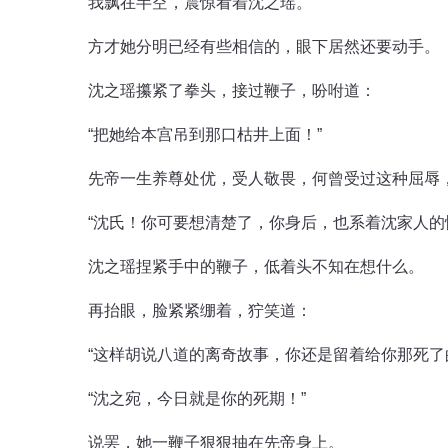
我飘在半空，震惊看着沈之瑶。
方才她分明已经有些相信的，眼下居然还要动手。
沈之瑶攥紧了拳头，接过鞭子，吩咐道：
“把她给本宫吊到那口枯井上面！”
先帝一生养尊处优，受人敬畏，何曾受过这种屈辱
“沈氏！你可要想清楚了，你身后，也系着沈家人的
沈之瑶捏紧手中的鞭子，低着头不知在想什么。
再抬眼，脸紧紧绷着，狞笑道：
“这样胡说八道的离奇故事，你还是留着给你那死了
“沈之宛，今日就是你的死期！”
说罢，她一鞭子狠狠抽在先帝身上。