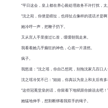
“平日这会，皇上都在养心殿处理政务不许打扰，太后
“沈之宛，你便是瞎扯，也得扯点像样的谎话才是啊
她冷哼一声，把鞭子扔下。
又从宫人手里接过匕首，缓缓朝我走来。
我看着她几乎癫狂的神色，心底一片凛然。
疯子。
我怒道：“沈之瑶，你自己想死，别拖沈家几百口人
沈之瑶冷笑不已：“姐姐，你真以为皇上和太后有多看
“这些冠冕堂皇的话，你留着下地狱跟你娘说去吧！
她猛地伸手，想割断绑着我双手的绳子。