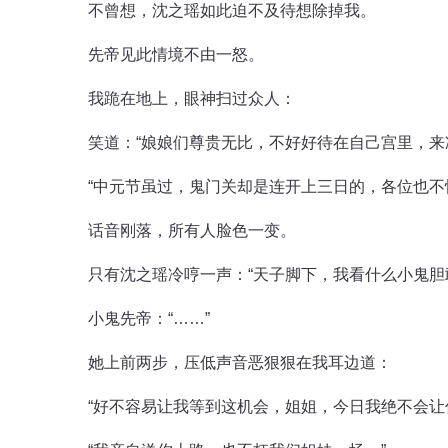
不曾想，沈之瑶如此迫不及待想除掉我。
先帝见此情境不由一怒。
我跪在地上，眼神扫过众人：
笑道：“娘娘们尊贵无比，不好好待在自己宫里，来冷
“中元节虽过，鬼门关却是连开上三日的，各位也不怕
话音刚落，所有人脸色一变。
只有沈之瑶冷哼一声：“天子脚下，我看什么小鬼胆敢
小鬼先帝：“……”
她上前两步，压低声音恶狠狠在我耳边道：
“好不容易让我等到这机会，姐姐，今日我绝不会让你