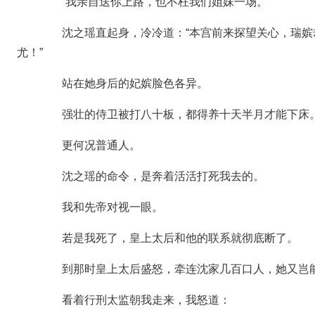
“我亲自送你上路，也不枉我们姐妹一场。”
沈之瑶直起身，冷冷道：“本宫前来探望关心，瑞嫔
尤！”
站在她身后的妃嫔脸色各异。
强壮的侍卫被打八十板，都得养十天半月才能下床
更何况普通人。
沈之瑶的命令，是奔着活活打死我去的。
我和先帝对视一眼。
若是我死了，皇上太后和他的联系就彻底断了。
到那时皇上太后盛怒，牵连沈家几百口人，她又岂能
看着行刑太监朝我走来，我怒道：